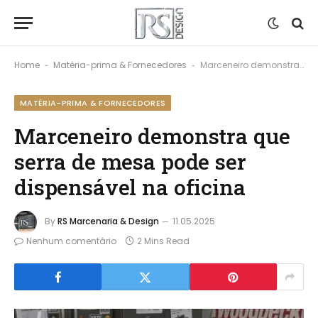
Home
Matéria-prima & Fornecedores
Marceneiro demonstra que serra de mesa pode ser dispensável na oficina
-
-
MATÉRIA-PRIMA & FORNECEDORES
Marceneiro demonstra que
serra de mesa pode ser
dispensável na oficina
By
RS Marcenaria & Design
11.05.2025
Nenhum comentário
2 Mins Read