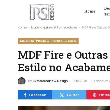
De
Home
Te
Home
Matéria-prima & Fornecedores
MDF Fire e Outras
-
-
MATÉRIA-PRIMA & FORNECEDORES
MDF Fire e Outras
Estilo no Acabam
By
RS Marcenaria & Design
16.01.2026
Nenhum 
Facebook
Twitter
Pinter