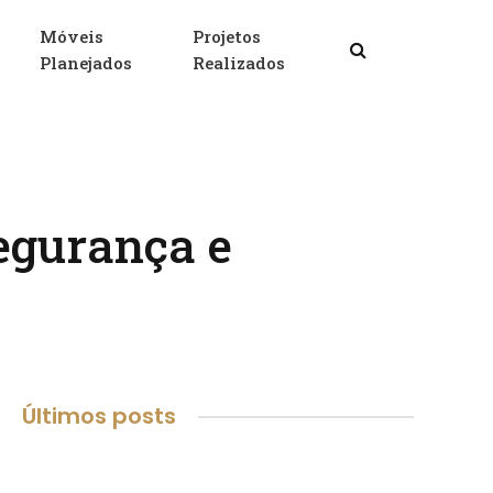
Móveis
Projetos
Facebook
X
Insta
Planejados
Realizados
(Twitter)
egurança e
Últimos posts