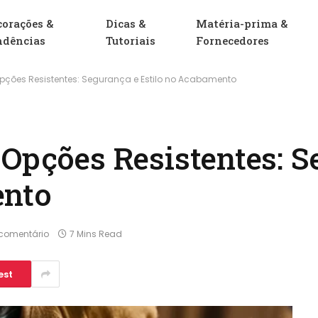
corações &
Dicas &
Matéria-prima &
ndências
Tutoriais
Fornecedores
 Opções Resistentes: Segurança e Estilo no Acabamento
 Opções Resistentes: S
ento
comentário
7 Mins Read
est