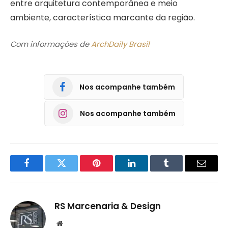
entre arquitetura contemporânea e meio
ambiente, característica marcante da região.
Com informações de
ArchDaily Brasil
Nos acompanhe também
Nos acompanhe também
Facebook
Twitter
Pinterest
LinkedIn
Tumblr
Email
RS Marcenaria & Design
Website