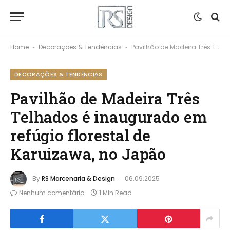
Home
Decorações & Tendências
Pavilhão de Madeira Três Telhados é inaugurado em refúgio florestal de Karuizawa, no Japão
-
-
DECORAÇÕES & TENDÊNCIAS
Pavilhão de Madeira Três
Telhados é inaugurado em
refúgio florestal de
Karuizawa, no Japão
By
RS Marcenaria & Design
06.09.2025
Nenhum comentário
1 Min Read