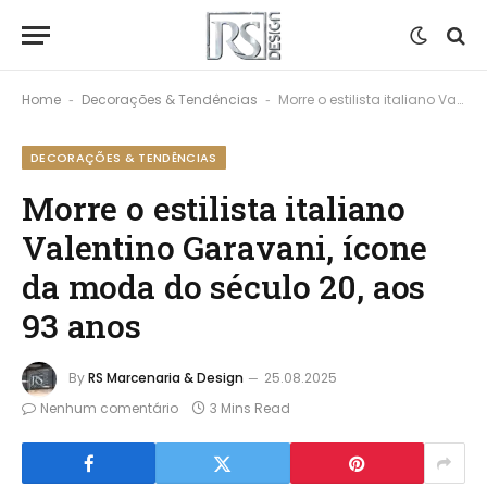
Home
Decorações & Tendências
Morre o estilista italiano Valentino Garavani, ícone da moda do século 20, aos 93 anos
-
-
DECORAÇÕES & TENDÊNCIAS
Morre o estilista italiano
Valentino Garavani, ícone
da moda do século 20, aos
93 anos
By
RS Marcenaria & Design
25.08.2025
Nenhum comentário
3 Mins Read