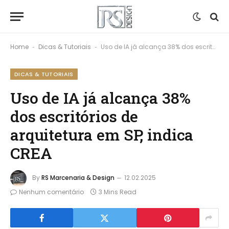
Home
Dicas & Tutoriais
Uso de IA já alcança 38% dos escritórios de arquitetura em SP, indica CREA
-
-
DICAS & TUTORIAIS
Uso de IA já alcança 38%
dos escritórios de
arquitetura em SP, indica
CREA
By
RS Marcenaria & Design
12.02.2025
Nenhum comentário
3 Mins Read