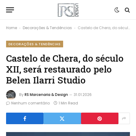
Home
Decorações & Tendências
Castelo de Chera, do século XII, será restaurado pelo Belen Ilarri Studio
-
-
DECORAÇÕES & TENDÊNCIAS
Castelo de Chera, do século
XII, será restaurado pelo
Belen Ilarri Studio
By
RS Marcenaria & Design
31.01.2026
Nenhum comentário
1 Min Read