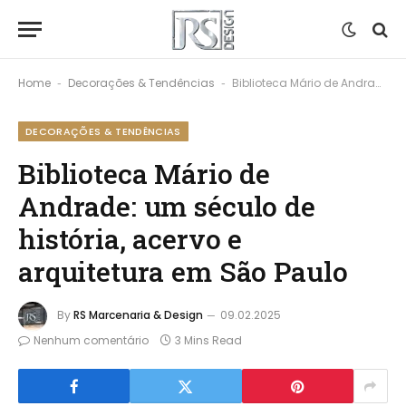
Home
Decorações & Tendências
Biblioteca Mário de Andrade: um século de história, acervo e arquitetura em São Paulo
-
-
DECORAÇÕES & TENDÊNCIAS
Biblioteca Mário de
Andrade: um século de
história, acervo e
arquitetura em São Paulo
By
RS Marcenaria & Design
09.02.2025
Nenhum comentário
3 Mins Read