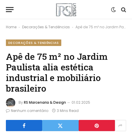
Home
Decorações & Tendências
Apê de 75 m² no Jardim Paulista alia estética industrial e mobiliário brasileiro
-
-
DECORAÇÕES & TENDÊNCIAS
Apê de 75 m² no Jardim
Paulista alia estética
industrial e mobiliário
brasileiro
By
RS Marcenaria & Design
01.02.2025
Nenhum comentário
3 Mins Read