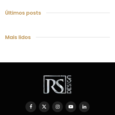
Últimos posts
Mais lidos
Facebook
X
Instagram
YouTube
LinkedIn
(Twitter)