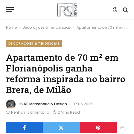
Home
Decorações & Tendências
Apartamento de 70 m² em Florianópolis ganha reforma inspirada no bairro Brera, de Milão
-
-
DECORAÇÕES & TENDÊNCIAS
Apartamento de 70 m² em
Florianópolis ganha
reforma inspirada no bairro
Brera, de Milão
By
RS Marcenaria & Design
07.06.2025
Nenhum comentário
2 Mins Read