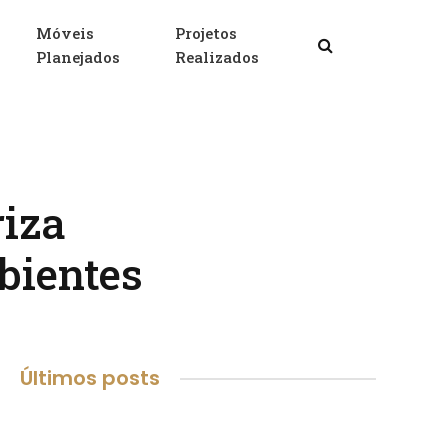
Móveis
Projetos
Facebook
X
Insta
Planejados
Realizados
(Twitter)
riza
bientes
Últimos posts