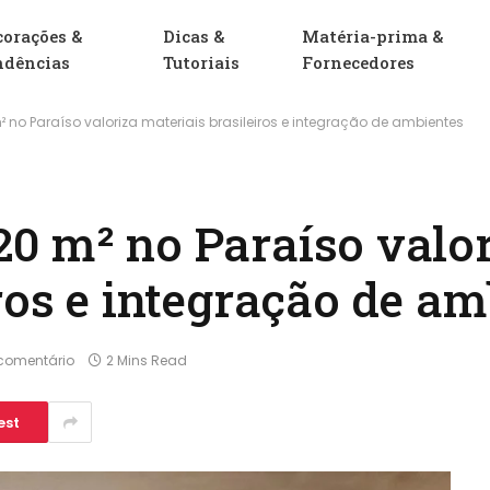
corações &
Dicas &
Matéria-prima &
ndências
Tutoriais
Fornecedores
no Paraíso valoriza materiais brasileiros e integração de ambientes
0 m² no Paraíso valo
ros e integração de am
comentário
2 Mins Read
est