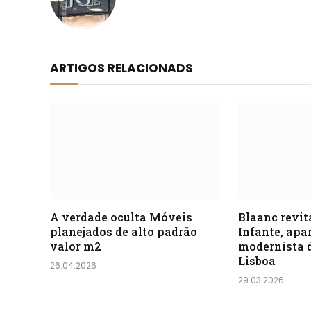
ARTIGOS RELACIONADS
A verdade oculta Móveis
Blaanc revit
planejados de alto padrão
Infante, ap
valor m2
modernista 
Lisboa
26.04.2026
29.03.2026