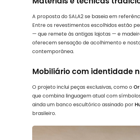
Materiais e técnicas tradici
A proposta do SALA2 se baseia em referência
Entre os revestimentos escolhidos estão ped
— que remete às antigas lajotas — e madei
oferecem sensação de acolhimento e nosta
contemporânea.
Mobiliário com identidade 
O projeto inclui peças exclusivas, como o
Or
que combina linguagem atual com símbolos d
ainda um banco escultórico assinado por
H
brasileiro.