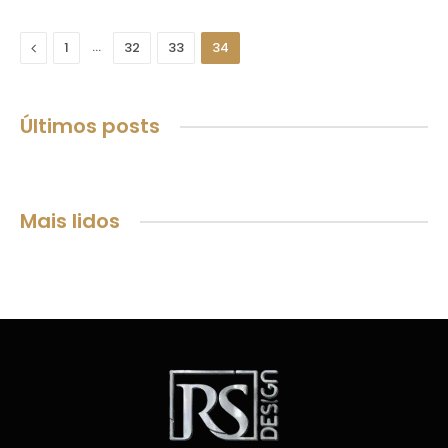
Previous
…
1
32
33
34
Últimos posts
Mais lidos